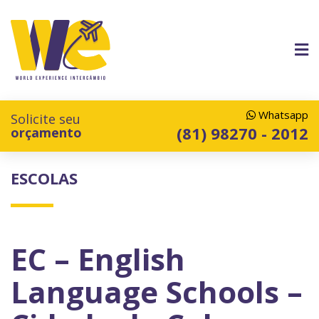
Whatsapp
Solicite seu
(81) 98270 - 2012
orçamento
ESCOLAS
EC – English
Language Schools –