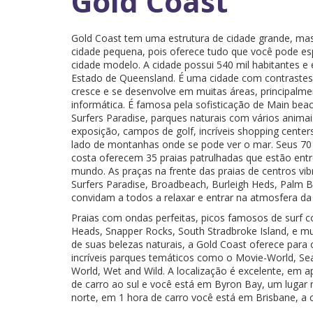
Gold Coast
Gold Coast tem uma estrutura de cidade grande, mas
cidade pequena, pois oferece tudo que você pode e
cidade modelo. A cidade possui 540 mil habitantes e 
Estado de Queensland. É uma cidade com contrastes
cresce e se desenvolve em muitas áreas, principalme
informática. É famosa pela sofisticação de Main bea
Surfers Paradise, parques naturais com vários anima
exposição, campos de golf, incríveis shopping centers
lado de montanhas onde se pode ver o mar. Seus 70
costa oferecem 35 praias patrulhadas que estão entr
mundo. As praças na frente das praias de centros vi
Surfers Paradise, Broadbeach, Burleigh Heds, Palm B
convidam a todos a relaxar e entrar na atmosfera da
Praias com ondas perfeitas, picos famosos de surf co
Heads, Snapper Rocks, South Stradbroke Island, e mu
de suas belezas naturais, a Gold Coast oferece para 
incríveis parques temáticos como o Movie-World, S
World, Wet and Wild. A localização é excelente, em 
de carro ao sul e você está em Byron Bay, um lugar 
norte, em 1 hora de carro você está em Brisbane, a 