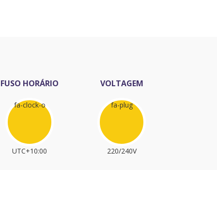
FUSO HORÁRIO
VOLTAGEM
fa-clock-o
fa-plug
UTC+10:00
220/240V