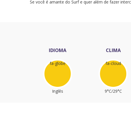
Se você é amante do Surf e quer além de fazer inter
IDIOMA
CLIMA
fa-globe
fa-cloud
Inglês
9°C/29°C