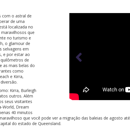
 com o astral de
sperar de uma
está localizada no
 maravilhosos que
nte no turismo e
ch, o glamour de
is selvagens em
, e por estar ao
 quilômetros de
e as mais belas do
brantes como
each e Kirra,
 diversão.
mo: Kirra, Burleigh
itos outros. Além
os seus visitantes
ea-World, Dream
apenas 40 minutos
maravilhoso que você pode ver a migração das baleias de agosto até
capital do estado de Queensland.